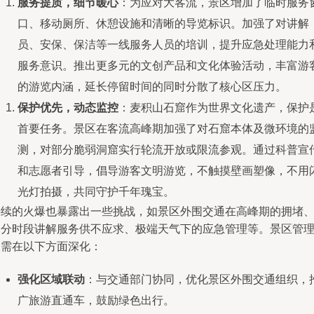
服务提质，细节暖心
：为应对大客流，景区增加了临时服务
口、移动厕所、休憩设施和清晰的导览标识。加强了对讲解
员、安保、保洁等一线服务人员的培训，提升应急处理能力
服务意识。推出更多元的文创产品和文化体验活动，丰富游
的游览内涵，延长停留时间的同时分散了核心区压力。
保护优先，动态监控
：麦积山石窟作为世界文化遗产，保护
首要任务。景区在客流高峰期加强了对石窟本体及微环境的
测，对部分脆弱洞窟实行轮流开放或限流参观。通过科普宣
和志愿者引导，倡导游客文明游览，不触摸壁画塑像，不用
光灯拍摄，共同守护千年瑰宝。
持续的火爆也暴露出一些挑战，如景区外围交通在高峰期的拥堵
部分时段讲解服务供不应求、极端天气下的应急管理等。景区管
仍需在以下方面深化：
强化区域联动
：与交通部门协同，优化景区外围交通组织，
广旅游直通车，鼓励绿色出行。