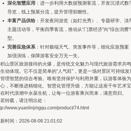
深化智慧应用
：进一步利用大数据预测客流，开发沉浸式数
导览，线上预展分流，提升管理前瞻性。
丰富产品供给
：开发夜间游览（如灯光秀）、专题研学、淡
主题活动等，平衡四季客流，推动从“门票经济”向“综合消费”
型。
完善应急体系
：针对极端天气、突发事件等，细化应急预案
加强演练，保障游客安全万无一失。
麦积山景区旅游接待的火爆，是传统文化魅力与现代旅游需求共
的生动体现。它不仅是简单的“人气旺”，更是一场对景区可持续发
与管理智慧的综合考验。唯有坚持保护与利用并重，以游客体验
中心，不断推进精细化、智慧化管理升级，方能让这座千年艺术
库在时代浪潮中永葆生机，让每一位游客乘兴而来，满意而归。
如若转载，请注明出处：
tp://www.yuanlinjingqu.com/product/74.html
新时间：2026-08-08 21:01:02