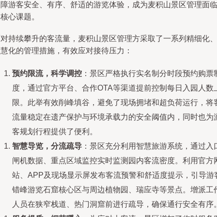
保障游客安全、有序、舒适的游览体验，成为麦积山景区管理面
的核心课题。
面对持续攀升的客流量，麦积山景区管理方采取了一系列精细化
智慧化的管理措施，有效应对接待压力：
预约限流，科学调控
：景区严格执行实名制分时段预约购票
度，通过官方平台、合作OTA等渠道提前控制每日入园人数
限。此举有效削峰填谷，避免了现场拥堵和超负荷运行，将
流量稳定在遗产保护与环境承载力的安全阈值内，同时也为
客规划行程提供了便利。
智慧导览，分流疏导
：景区充分利用智慧旅游系统，通过入
闸机数据、重点区域监控实时监测园内客流密度。利用官方
站、APP及现场显示屏发布客流预警和舒适度提示，引导游
错峰游览石窟核心区与周边植物园、瑞应寺等景点。增派工
人员在狭窄栈道、热门洞窟前进行疏导，确保通行安全有序