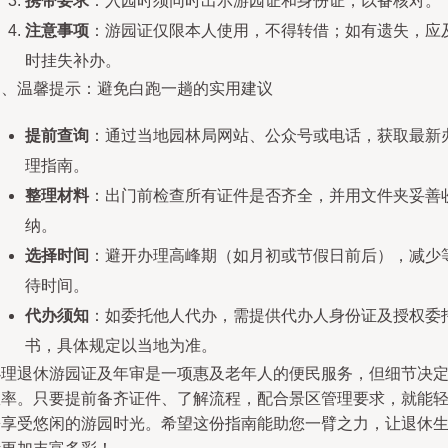
携带要求
：入园时须同时出示游园证和身份证，以备核对。
注意事项
：游园证仅限本人使用，不得转借；如有遗失，应
时挂失补办。
四、温馨提示：避免白跑一趟的实用建议
提前查询
：通过当地园林局网站、公众号或电话，获取最新
理指南。
整理材料
：出门前检查所有证件是否齐全，并用文件夹妥善
纳。
选择时间
：避开办理高峰期（如月初或节假日前后），减少
待时间。
代办须知
：如委托他人代办，需提供代办人身份证及授权委
书，具体规定以当地为准。
办理退休游园证及年审是一项惠及老年人的便民服务，但细节决
效率。只要提前备齐证件、了解流程，配合景区管理要求，就能
松享受悠闲的游园时光。希望这份指南能助您一臂之力，让退休