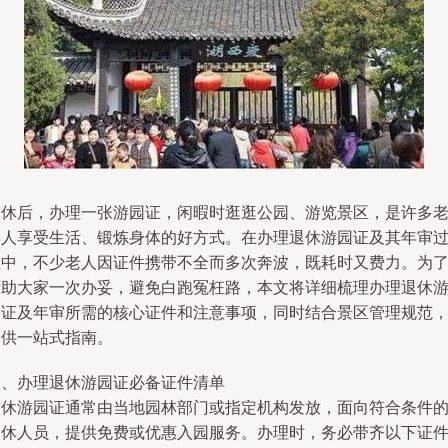
退休后，办理一张游园证，闲暇时逛逛公园、游览景区，是许多
年人享受生活、锻炼身体的好方式。在办理退休游园证及其年审
程中，不少老人因证件携带不全而多次奔波，既耗时又费力。为
帮助大家一次办妥，避免白跑冤枉路，本文将详细梳理办理退休
园证及年审所需的核心证件和注意事项，同时结合景区管理规范
提供一站式指南。
一、办理退休游园证必备证件清单
退休游园证通常由当地园林部门或指定机构发放，面向符合条件
退休人员，提供免费或优惠入园服务。办理时，务必带齐以下证