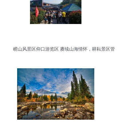
崂山风景区仰口游览区 赓续山海情怀，耕耘景区管
理之道